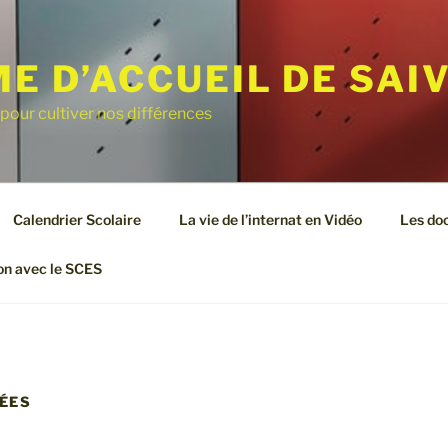
E D’ACCUEIL DE SAI
 pour cultiver nos différences
Calendrier Scolaire
La vie de l’internat en Vidéo
Les do
on avec le SCES
ÉES