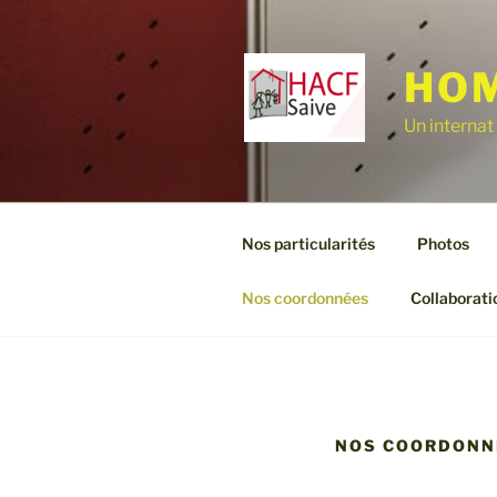
Aller
au
contenu
HOM
principal
Un internat
Nos particularités
Photos
Nos coordonnées
Collaborati
NOS COORDONN